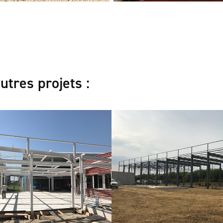
utres projets :
 Beaugency
Coop Bio Comb 
Ville
2020