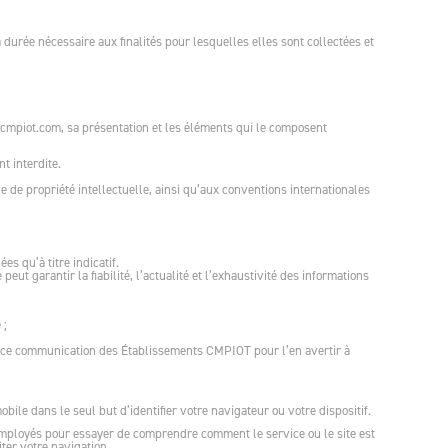
urée nécessaire aux finalités pour lesquelles elles sont collectées et
/cmpiot.com, sa présentation et les éléments qui le composent
t interdite.
 de propriété intellectuelle, ainsi qu’aux conventions internationales
es qu’à titre indicatif.
t garantir la fiabilité, l’actualité et l’exhaustivité des informations
 ;
ervice communication des Établissements CMPIOT pour l’en avertir à
bile dans le seul but d’identifier votre navigateur ou votre dispositif.
 employés pour essayer de comprendre comment le service ou le site est
ter votre navigation.