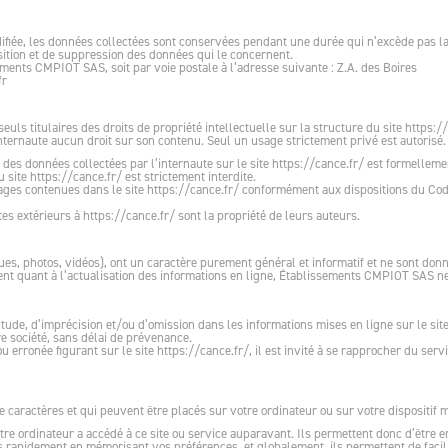
fiée, les données collectées sont conservées pendant une durée qui n’excède pas la d
position et de suppression des données qui le concernent.
sements CMPIOT SAS, soit par voie postale à l’adresse suivante : Z.A. des Boires
fr
 titulaires des droits de propriété intellectuelle sur la structure du site https:/
’internaute aucun droit sur son contenu. Seul un usage strictement privé est autorisé.
des données collectées par l’internaute sur le site https://cance.fr/ est formellemen
 site https://cance.fr/ est strictement interdite.
images contenues dans le site https://cance.fr/ conformément aux dispositions du Code
es extérieurs à https://cance.fr/ sont la propriété de leurs auteurs.
ues, photos, vidéos), ont un caractère purement général et informatif et ne sont donné
nt quant à l’actualisation des informations en ligne, Établissements CMPIOT SAS ne peu
itude, d’imprécision et/ou d’omission dans les informations mises en ligne sur le site
e société, sans délai de prévenance.
ou erronée figurant sur le site https://cance.fr/, il est invité à se rapprocher du s
e caractères et qui peuvent être placés sur votre ordinateur ou sur votre dispositif mo
otre ordinateur a accédé à ce site ou service auparavant. Ils permettent donc d’être
us rapidement en mémorisant vos préférences, et globalement, ils permettent de facili