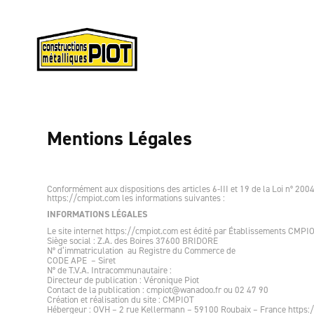
Mentions Légales
Conformément aux dispositions des articles 6-III et 19 de la Loi n° 2004
https://cmpiot.com les informations suivantes :
INFORMATIONS LÉGALES
Le site internet https://cmpiot.com est édité par Établissements CMPI
Siège social : Z.A. des Boires 37600 BRIDORE
N° d’immatriculation au Registre du Commerce de
CODE APE – Siret
N° de T.V.A. Intracommunautaire :
Directeur de publication : Véronique Piot
Contact de la publication : cmpiot@wanadoo.fr ou 02 47 90
Création et réalisation du site : CMPIOT
Hébergeur : OVH – 2 rue Kellermann – 59100 Roubaix – France https