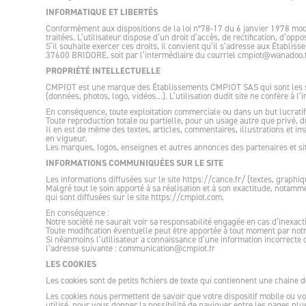
INFORMATIQUE ET LIBERTÉS
Conformément aux dispositions de la loi n°78-17 du 6 janvier 1978 modi
traitées. L’utilisateur dispose d’un droit d’accès, de rectification, d’op
S’il souhaite exercer ces droits, il convient qu’il s’adresse aux Établis
37600 BRIDORE, soit par l’intermédiaire du courriel cmpiot@wanadoo.
PROPRIÉTÉ INTELLECTUELLE
CMPIOT est une marque des Établissements CMPIOT SAS qui sont les seuls
(données, photos, logo, vidéos…). L’utilisation dudit site ne confère à l
En conséquence, toute exploitation commerciale ou dans un but lucratif 
Toute reproduction totale ou partielle, pour un usage autre que privé, du
Il en est de même des textes, articles, commentaires, illustrations et 
en vigueur.
Les marques, logos, enseignes et autres annonces des partenaires et sit
INFORMATIONS COMMUNIQUÉES SUR LE SITE
Les informations diffusées sur le site https://cance.fr/ (textes, graphiq
Malgré tout le soin apporté à sa réalisation et à son exactitude, notamme
qui sont diffusées sur le site https://cmpiot.com.
En conséquence :
Notre société ne saurait voir sa responsabilité engagée en cas d’inexact
Toute modification éventuelle peut être apportée à tout moment par notr
Si néanmoins l’utilisateur a connaissance d’une information incorrecte 
l’adresse suivante : communication@cmpiot.fr
LES COOKIES
Les cookies sont de petits fichiers de texte qui contiennent une chaine d
Les cookies nous permettent de savoir que votre dispositif mobile ou v
utilisé, pour vous donner la possibilité de naviguer entre les pages pl