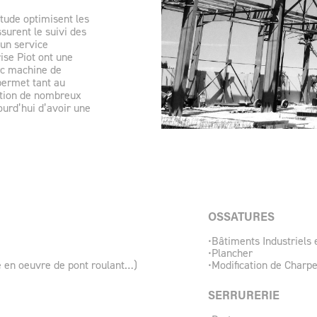
étude optimisent les
surent le suivi des
 un service
rise Piot ont une
rc machine de
 permet tant au
ention de nombreux
urd’hui d’avoir une
OSSATURES
•Bâtiments Industriels
•Plancher
se en oeuvre de pont roulant…)
•Modification de Charp
SERRURERIE