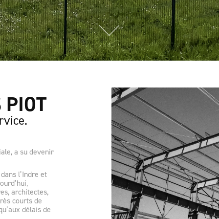
 PIOT
rvice.
iale, a su devenir
dans l’Indre et
ourd’hui,
es, architectes,
très courts de
qu’aux délais de