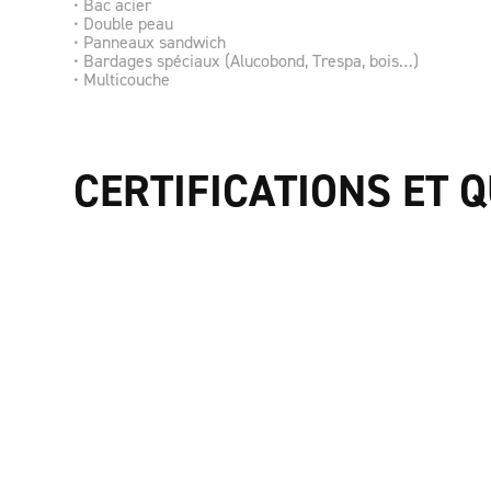
• Bac acier
• Double peau
• Panneaux sandwich
• Bardages spéciaux (Alucobond, Trespa, bois…)
• Multicouche
CERTIFICATIONS ET 