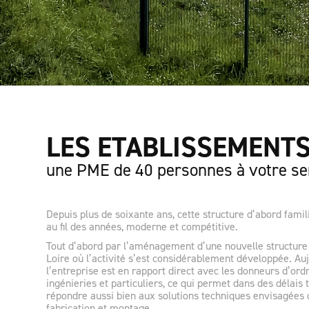
LES ETABLISSEMENTS
une PME de 40 personnes à votre se
Depuis plus de soixante ans, cette structure d’abord famil
au fil des années, moderne et compétitive.
Tout d’abord par l’aménagement d’une nouvelle structure 
Loire où l’activité s’est considérablement développée. Auj
l’entreprise est en rapport direct avec les donneurs d’ordr
ingénieries et particuliers, ce qui permet dans des délais 
répondre aussi bien aux solutions techniques envisagées 
fabrication et montage.